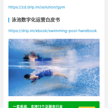
https://zd.drip.im/solution/gym
泳池数字化运营白皮书
https://drip.im/ebook/swimming-pool-handbook