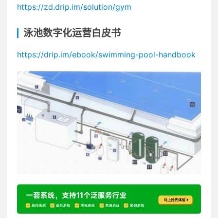
https://​zd.drip.im/solution/gym
泳池数字化运营白皮书
https://​drip.im/ebook/swimming-pool-handbook