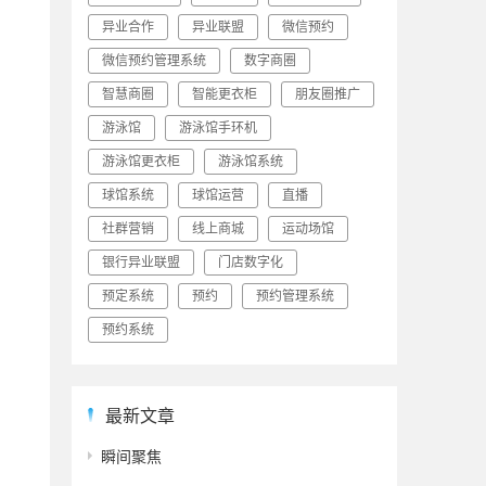
异业合作
异业联盟
微信预约
微信预约管理系统
数字商圈
智慧商圈
智能更衣柜
朋友圈推广
游泳馆
游泳馆手环机
游泳馆更衣柜
游泳馆系统
球馆系统
球馆运营
直播
社群营销
线上商城
运动场馆
银行异业联盟
门店数字化
预定系统
预约
预约管理系统
预约系统
最新文章
瞬间聚焦