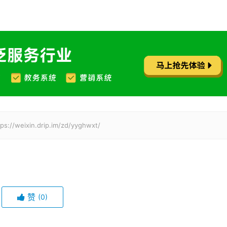
in.drip.im/zd/yyghwxt/
赞
(0)