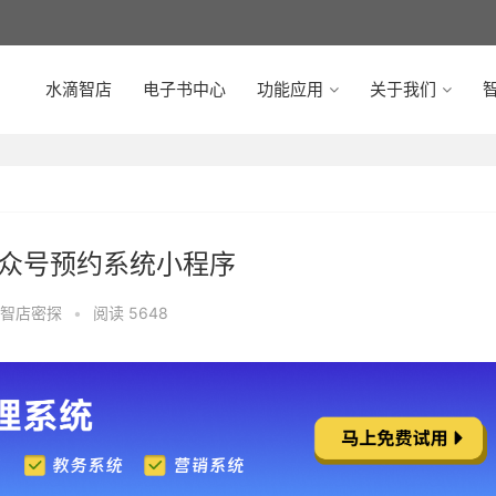
水滴智店
电子书中心
功能应用
关于我们
智
公众号预约系统小程序
智店密探
•
阅读 5648