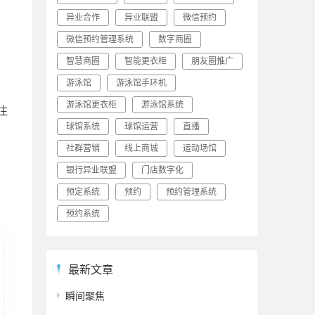
异业合作
异业联盟
微信预约
微信预约管理系统
数字商圈
智慧商圈
智能更衣柜
朋友圈推广
游泳馆
游泳馆手环机
游泳馆更衣柜
游泳馆系统
注
球馆系统
球馆运营
直播
社群营销
线上商城
运动场馆
银行异业联盟
门店数字化
预定系统
预约
预约管理系统
预约系统
最新文章
瞬间聚焦