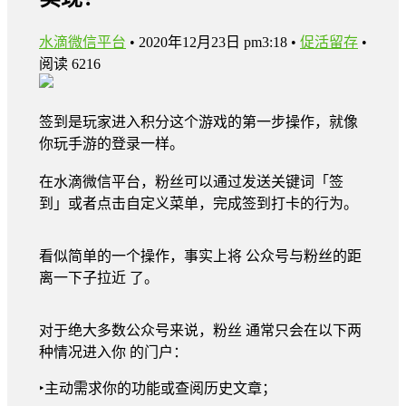
水滴微信平台
•
2020年12月23日 pm3:18
•
促活留存
•
阅读 6216
签到是玩家进⼊积分这个游戏的第⼀步操作，就像
你玩⼿游的登录⼀样。
在⽔滴微信平台，粉丝可以通过发送关键词「签
到」或者点击⾃定义菜单，完成签到打卡的⾏为。
看似简单的⼀个操作，事实上将 公众号与粉丝的距
离⼀下⼦拉近 了。
对于绝⼤多数公众号来说，粉丝 通常只会在以下两
种情况进⼊你 的⻔户：
‣主动需求你的功能或查阅历史⽂章；