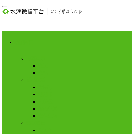
功能应用
内容展示
微页
微站
活动拉新
微暗号
刮刮卡
大转盘
编码兑奖
微信红包
数据收集
微表单