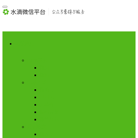
功能应用
内容展示
微页
微站
活动拉新
微暗号
刮刮卡
大转盘
编码兑奖
微信红包
数据收集
微表单