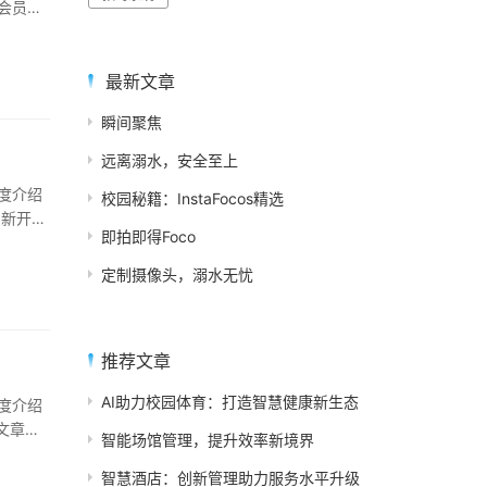
会员提
最新文章
瞬间聚焦
远离溺水，安全至上
度介绍
校园秘籍：InstaFocos精选
问新开游
即拍即得Foco
定制摄像头，溺水无忧
推荐文章
AI助力校园体育：打造智慧健康新生态
度介绍
文章中
智能场馆管理，提升效率新境界
智慧酒店：创新管理助力服务水平升级