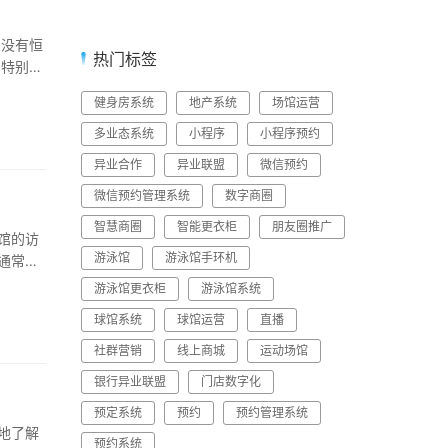
：没有恒
热门标签
：特别是
健身房系统
地产系统
场馆运营
多业态系统
小程序
小程序预约
异业合作
异业联盟
微信预约
微信预约管理系统
数字商圈
智慧商圈
智能更衣柜
朋友圈推广
馆的访
游泳馆
游泳馆手环机
通常包
游泳馆更衣柜
游泳馆系统
球馆系统
球馆运营
直播
社群营销
线上商城
运动场馆
银行异业联盟
门店数字化
预定系统
预约
预约管理系统
地了解
预约系统