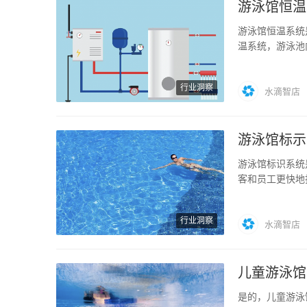
游泳馆恒温
游泳馆恒温系统
温系统，游泳池
在冬季，…
行业洞察
水滴智店
游泳馆标示
游泳馆标识系统
客和员工更快地
括标志，图形…
行业洞察
水滴智店
儿童游泳馆
是的，儿童游泳