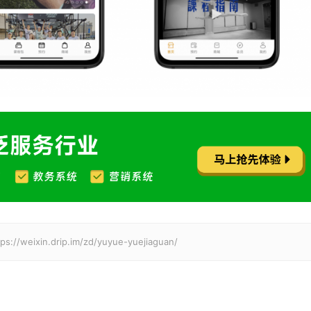
n.drip.im/zd/yuyue-yuejiaguan/