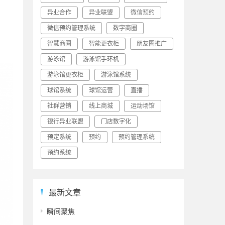
异业合作
异业联盟
微信预约
微信预约管理系统
数字商圈
智慧商圈
智能更衣柜
朋友圈推广
游泳馆
游泳馆手环机
游泳馆更衣柜
游泳馆系统
球馆系统
球馆运营
直播
社群营销
线上商城
运动场馆
银行异业联盟
门店数字化
预定系统
预约
预约管理系统
预约系统
最新文章
瞬间聚焦